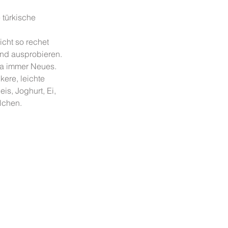
 türkische 
icht so rechet 
nd ausprobieren. 
ja immer Neues.
kere, leichte 
s, Joghurt, Ei, 
lchen.