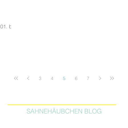
01. bis
3
4
5
6
7
SAHNEHÄUBCHEN BLOG